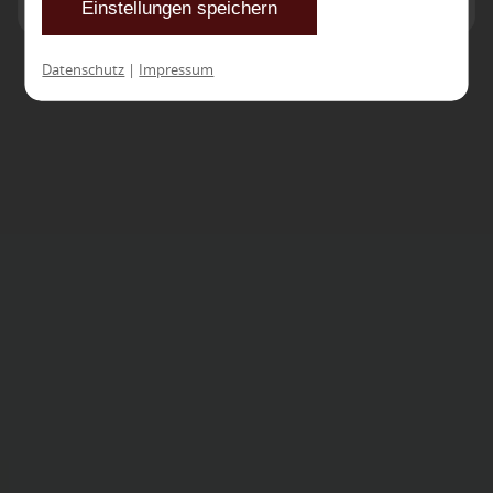
Einstellungen speichern
nicht alle Leistungen auf der Webseite zur
Verfügung stehen können. Ihre Einwilligung
Datenschutz
|
Impressum
können Sie jederzeit widerrufen und in den
Cookie-Einstellungen entsprechend ändern. In
unseren
Datenschutzhinweisen
finden Sie
weitere entsprechende Informationen.