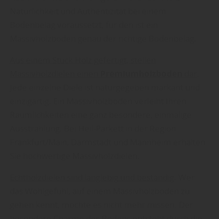
Natürlichkeit und Authentizität bei einem
Bodenbelag voraussetzt, für den ist ein
Massivholzboden genau der richtige Bodenbelag.
Aus einem Stück Holz gefertigt, stellen
Massivholzdielen einen
Premiumholzboden
dar
.
Jede einzelne Diele ist naturgegeben markant und
einzigartig. Ein Massivholzboden verleiht Ihren
Räumlichkeiten eine ganz besondere, einmalige
Ausstrahlung. Bei Heil-Parkett in der Region
Frankfurt/Main, Darmstadt und Mannheim erhalten
Sie hochwertige Massivholzdielen.
Echtholzdielen sind langlebig und beständig
. Wer
das Wohlgefühl, auf einem Massivholzboden zu
gehen kennt, möchte es nicht mehr missen. Der
besondere Charme des Bodens entsteht durch die