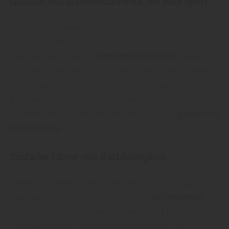
Qualität von Massivholzdielen, die man spürt
Gefertigt aus einem einzigen Stück Holz, bieten
Massivholzdielen
höchste Stabilität und
Langlebigkeit
. Sie sind
extrem belastbar
, lassen
sich bei Bedarf mehrfach abschleifen und behalten
selbst nach Jahrzehnten ihren natürlichen
Charakter. Das Holz wirkt zudem
feuchtigkeitsregulierend und sorgt für ein
gesundes
Raumklima
.
Einfache Pflege und Nachhaltigkeit
Mit der richtigen Oberflächenbehandlung,
geölt
oder lackiert,
sind Massivholzdielen
pflegeleicht
und strapazierfähig. Darüber hinaus ist Holz ein
nachwachsender Rohstoff und trägt aktiv zu