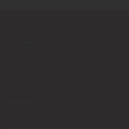
KONTAKT
Heil-Parkett GmbH & Co. KG
Zeppelinstraße 25
64625
Bensheim
Impressum
Datenschutz
Zum Kontaktformular
Einzugsgebiet:
Als Fachmarkt für Parkettboden und weitere Bodenbeläge,
Wand- und Deckengestaltung, Innentüren sowie
hochwertige Treppenbeläge bieten wir unseren Kunden in
der Region zwischen Mannheim, Heidelberg und Darmstadt