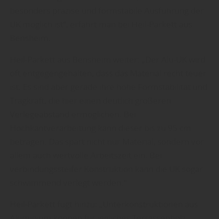
besonders präzise und formstabile Ausführung der
UK möglich ist“, erfährt man bei Heil-Parkett aus
Bensheim.
Heil-Parkett aus Bensheim weiter: „Der Alu-UK wird
oft entgegengehalten, dass das Material recht teuer
ist. Es sind aber gerade ihre hohe Formstabilität und
Tragkraft, die hier einen deutlich größeren
Verlegeabstand ermöglichen. Bei
Hochkantverarbeitung kann dieser bis zu 95 cm
betragen. Das spart nicht nur Material, sondern vor
allem auch wertvolle Arbeitszeit ein. Bei
verbindungssteifer Konstruktion kann die UK sogar
schwimmend verlegt werden.“
Heil-Parkett fügt hinzu: „Unterkonstruktionen aus
Aluminium können für jegliches Terrassenholz