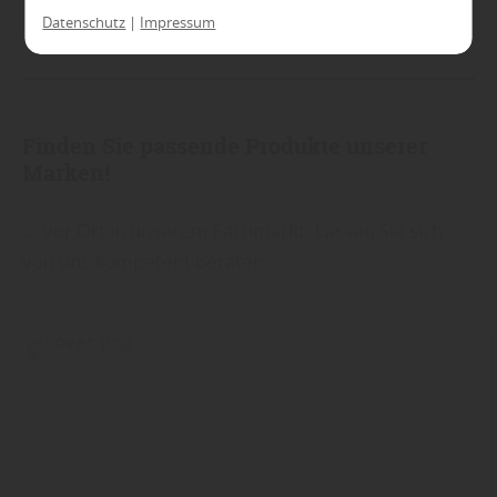
Verfügung stehen können. Ihre Einwilligung
Datenschutz
|
Impressum
können Sie jederzeit widerrufen und in den
Cookie-Einstellungen entsprechend ändern. In
unseren
Datenschutzhinweisen
finden Sie
weitere entsprechende Informationen.
Finden Sie passende Produkte unserer
Marken!
... vor Ort in unserem Fachmarkt. Lassen Sie sich
von uns kompetent beraten.