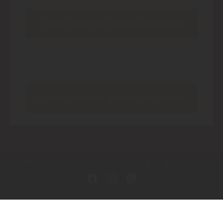
Cookies externer Medien akzeptieren
Inhalt blockiert, bitte Cookies akzeptieren!
Cookies externer Medien akzeptieren
Copyright by Heil-Parkett GmbH & Co. KG - 2026
In Kooperation mit dem