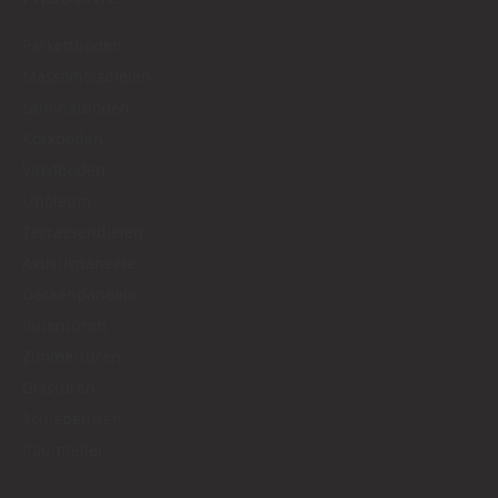
Parkettboden
Massivholzdielen
Laminatboden
Korkboden
Vinylboden
Linoleum
Terrassendielen
Akustikpaneele
Deckenpaneele
Innentüren
Zimmertüren
Glastüren
Schiebetüren
Raumteiler