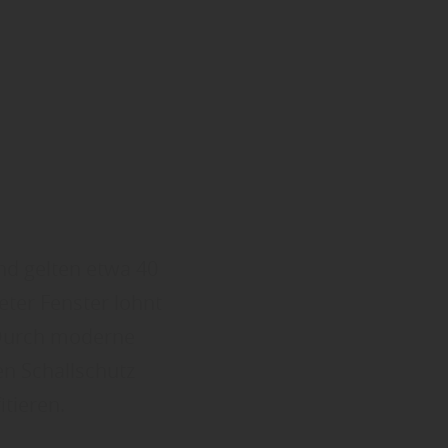
nd gelten etwa 40
eter Fenster lohnt
. Durch moderne
n Schallschutz
tieren.