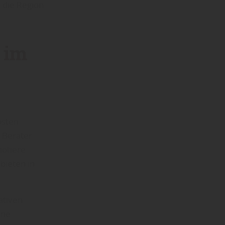
r die Region
 im
osten
 Berater
 höhere
bieten in
ativen
ine