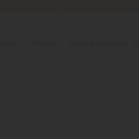
Shop
Karriere
Blog
Referenzen
Info-Portale
Boden
Terrasse
Online Bodenplaner
W