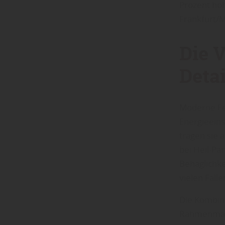
Prozent höh
Frankfurt/
Die 
Detai
Moderne Fen
Energieein
tragen sie 
bei Heil-Pa
Behaglichke
vielen Fäll
Die Kombin
Rahmenmater