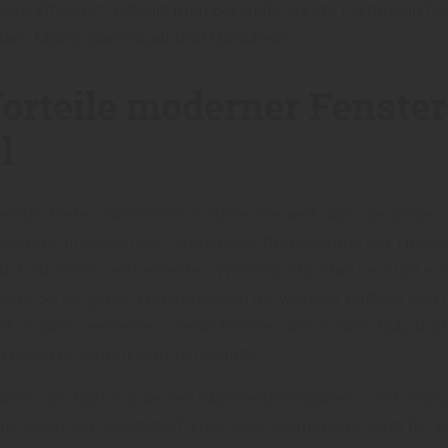
ere Effizienz“, erfährt man bei Heil-Parkett, Fachmann fü
Main, Mainz, Darmstadt und Mannheim.
Vorteile moderner Fenster
l
ster bieten zahlreiche Vorteile, die weit über die bloße
sparung hinausgehen. „Neben der Reduzierung der Heizk
auch zu einem verbesserten Wohnkomfort bei,“ erklärt ein
rkett. So sorgt der Fenstertausch für weniger Luftzug und
it. Zudem verbessern neue Fenster den Schallschutz und 
en einen erhöhten Einbruchschutz.
ation aus hochmodernen Wärmedämmgläsern und innov
ialien, wie Kunststoff, Holz oder Aluminium, sorgt für e