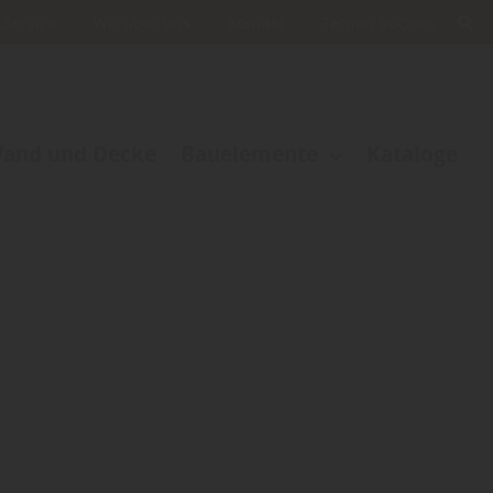
Service
Wir über uns
Kontakt
Termin buchen
and und Decke
Bauelemente
Kataloge