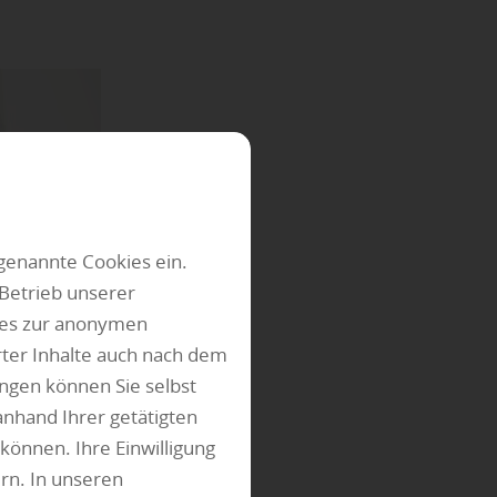
genannte Cookies ein.
Betrieb unserer
ies zur anonymen
rter Inhalte auch nach dem
ngen können Sie selbst
anhand Ihrer getätigten
können. Ihre Einwilligung
rn. In unseren