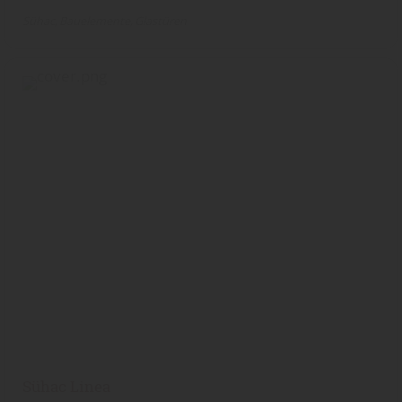
Sühac
Bauelemente
Glastüren
Sühac Linea