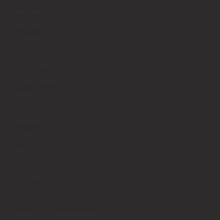
Korkboden
Vinylboden
Linoleum
Terrassendielen
Akustikpaneele
Deckenpaneele
Innentüren
Zimmertüren
Glastüren
Schiebetüren
Raumteiler
LEISTUNGEN
Parkettverlegung
Verlegen von Bodenbelägen