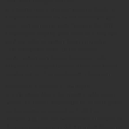
plant, kann diese geschickt mit
Energiesparmaßnahmen kombinieren. Staatliche
Fördermittel können Sie bereits dann beantragen,
wenn noch kein akuter Bedarf besteht. Das KfW-
Fördereigentumsprogramm bietet beim Bau oder
Kauf von selbst genutztem Eigentum Kredite
unterschiedlicher Höhe, die mit anderen
Fördermitteln, zum Beispiel Zuschüssen oder
Krediten für energieeffizientes Bauen, kombiniert
werden können. “, so Heil-Parkett in Bensheim.
Heil-Parkett, Fachmann für die Region
Frankfurt/Main, Mainz, Darmstadt und Mannheim
weiter: „Ein Investitionszuschuss bis 30.000 € gibt es
bei Komplettsanierung und bis 7.500 € bei
Teilsanierung. Einer der bekanntesten Zuschüsse ist
das Baukindergeld mit 12.000 € pro Kind. Möglich ist