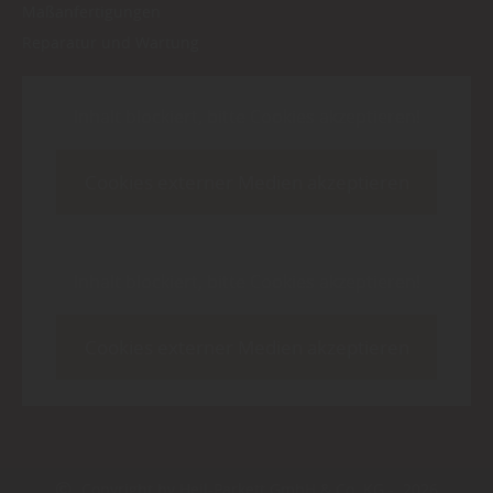
Maßanfertigungen
Reparatur und Wartung
Inhalt blockiert, bitte Cookies akzeptieren!
Cookies externer Medien akzeptieren
Inhalt blockiert, bitte Cookies akzeptieren!
Cookies externer Medien akzeptieren
Copyright by Heil-Parkett GmbH & Co. KG - 2026