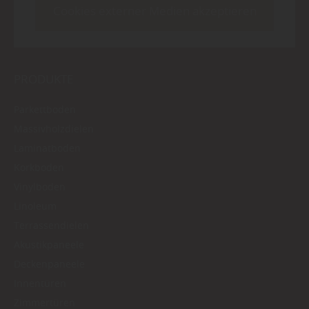
Cookies externer Medien akzeptieren
PRODUKTE
Parkettboden
Massivholzdielen
Laminatboden
Korkboden
Vinylboden
Linoleum
Terrassendielen
Akustikpaneele
Deckenpaneele
Innentüren
Zimmertüren